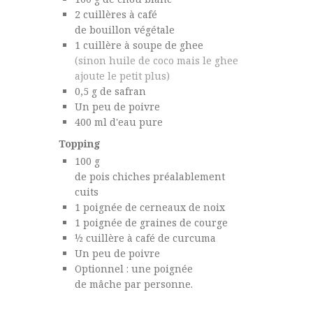
2
cuillères à café
de bouillon végétale
1
cuillère à soupe
de ghee
(sinon huile de coco mais le ghee
ajoute le petit plus)
0,5
g
de safran
Un
peu
de poivre
400
ml
d'eau pure
Topping
100
g
de pois chiches préalablement
cuits
1
poignée
de cerneaux de noix
1
poignée
de graines de courge
½
cuillère à café
de curcuma
Un
peu de
poivre
Optionnel :
une poignée
de mâche par personne.