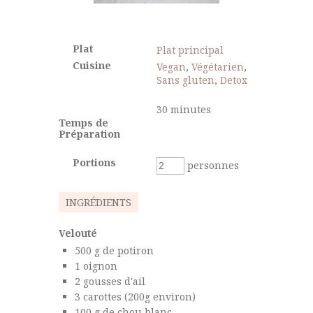
Plat
Plat principal
Cuisine
Vegan
,
Végétarien
,
Sans gluten
,
Detox
30
minutes
Temps de
Préparation
Portions
personnes
INGRÉDIENTS
Velouté
500
g
de potiron
1
oignon
2
gousses
d'ail
3
carottes
(200g environ)
100
g
de chou blanc