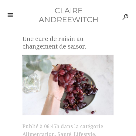
Une cure de raisin au
changement de saison
Publié à 06:45h
dans la catégorie
Alimentation
,
Santé
,
Lifestyle
,