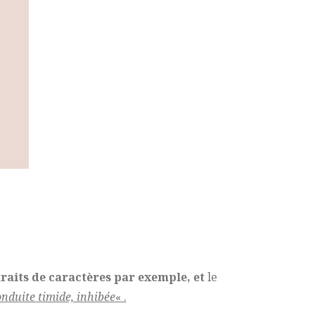
traits de caractères par exemple, et
le
onduite timide, inhibée
« .