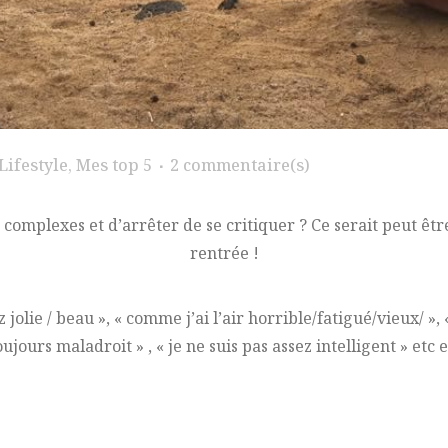
Lifestyle
,
Mes top 5
2 commentaire(s)
 complexes et d’arrêter de se critiquer ? Ce serait peut êtr
rentrée !
 jolie / beau », « comme j’ai l’air horrible/fatigué/vieux/ », «
toujours maladroit » , « je ne suis pas assez intelligent » etc 