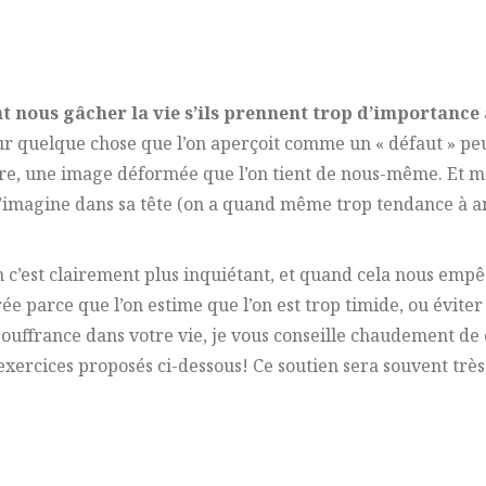
 nous gâcher la vie s’ils prennent trop d’importance
r sur quelque chose que l’on aperçoit comme un « défaut » peu
, une image déformée que l’on tient de nous-même. Et même
s’imagine dans sa tête (on a quand même trop tendance à a
c’est clairement plus inquiétant, et quand cela nous empêc
ée parce que l’on estime que l’on est trop timide, ou éviter 
e souffrance dans votre vie, je vous conseille chaudement
exercices proposés ci-dessous! Ce soutien sera souvent tr