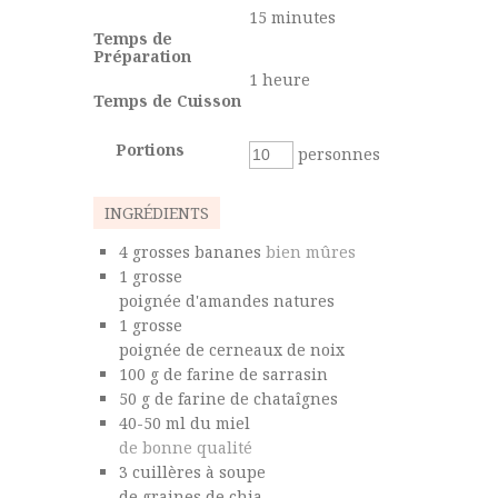
15
minutes
Temps de
Préparation
1
heure
Temps de Cuisson
Portions
personnes
INGRÉDIENTS
4
grosses
bananes
bien mûres
1
grosse
poignée d'amandes natures
1
grosse
poignée de cerneaux de noix
100
g
de farine de sarrasin
50
g
de farine de chataîgnes
40-50
ml
du miel
de bonne qualité
3
cuillères à soupe
de graines de chia