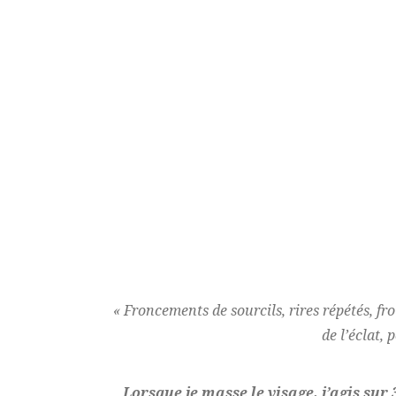
« Froncements de sourcils, rires répétés, fr
de l’éclat,
Lorsque je masse le visage, j’agis sur