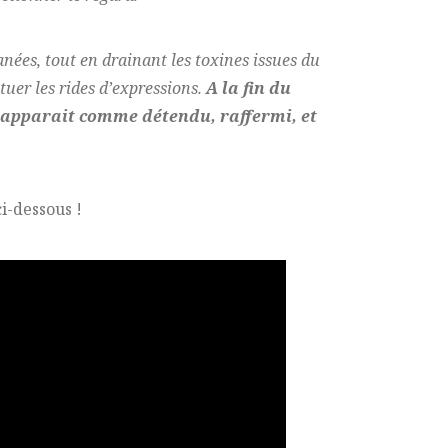
nées, tout en drainant les toxines issues du
tuer les rides d’expressions.
A la fin du
es apparait comme détendu, raffermi, et
ci-dessous !