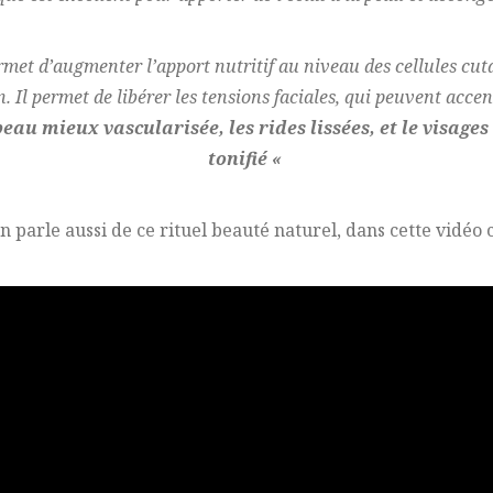
rmet d’augmenter l’apport nutritif au niveau des cellules cuta
n. Il permet de libérer les tensions faciales, qui peuvent accen
peau mieux vascularisée, les rides lissées, et le visag
tonifié «
n parle aussi de ce rituel beauté naturel, dans cette vidéo 