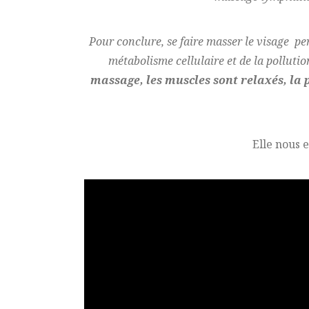
Pour conclure, se faire masser le visage pe
métabolisme cellulaire et de la pollutio
massage, les muscles sont relaxés, la 
Elle nous e