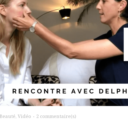
Beauté
,
Vidéo
2 commentaire(s)