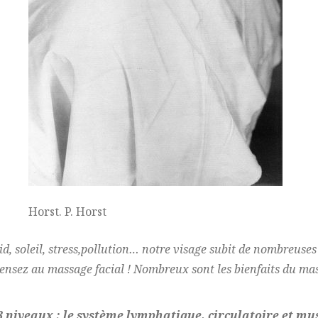
Horst. P. Horst
oid, soleil, stress,pollution… notre visage subit de nombreus
 pensez au massage facial ! Nombreux sont les bienfaits du mas
 3 niveaux : le système lymphatique, circulatoire et mu