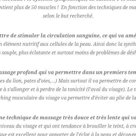
ontient plus de 50 muscles ! En fonction des techniques de mas
selon le but recherché.
re de stimuler la circulation sanguine, ce qui va amé
 élément nutritif aux cellules de la peau. Ainsi donc la synth
 souple, plus éclatante et surtout moins de problèmes de dés
ssage profond qui va permettre dans un premiers temp
es du lion, pates d’oies,…) Mais surtout il va permettre de co
e à s’allonger et à perdre de la tonicité (l’oval du visage). L
ching musculaire du visage va permettre d’éviter au plie de la 
e technique de massage très douce et très lente qui v
iveau du visage et qui ont tendance à brouiller le teint, à cr
e est excellent pour apporter de l’éclat à la peau et déconge