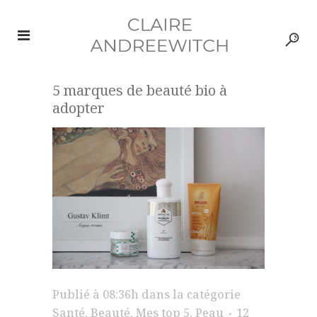
5 marques de beauté bio à
adopter
Publié à 08:36h
dans la catégorie
Santé
,
Beauté
,
Mes top 5
,
Peau
12