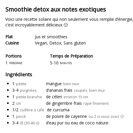
Smoothie detox aux notes exotiques
Voici une recette solaire qui non seulement vous remplie d’énergie, 
c’est incroyablement délicieux 🙂
Plat
Jus et smoothies
Cuisine
Vegan
,
Detox
,
Sans gluten
Portions
Temps de Préparation
1
5-10
personne
minutes
Ingrédients
1
mangue
petite
bien mur
3-4
d’ananas frais
poignées
coupés, bien mur
1
de céleri
petite branche
environ 15 cm
2
de gingembre frais
cm
rapé finement
1/2
de curcuma
cuillère à café
1
de poivre de cayenne
pincé
ou 2 si vous osez 🙂
3-4
d’eau pur ou eau de coco nature
dl (30-40 cl)